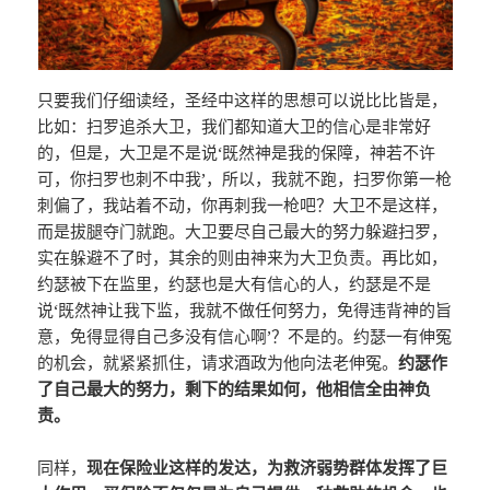
只要我们仔细读经，圣经中这样的思想可以说比比皆是，
比如：扫罗追杀大卫，我们都知道大卫的信心是非常好
的，但是，大卫是不是说‘既然神是我的保障，神若不许
可，你扫罗也刺不中我’，所以，我就不跑，扫罗你第一枪
刺偏了，我站着不动，你再刺我一枪吧？大卫不是这样，
而是拔腿夺门就跑。大卫要尽自己最大的努力躲避扫罗，
实在躲避不了时，其余的则由神来为大卫负责。再比如，
约瑟被下在监里，约瑟也是大有信心的人，约瑟是不是
说‘既然神让我下监，我就不做任何努力，免得违背神的旨
意，免得显得自己多没有信心啊’？不是的。约瑟一有伸冤
的机会，就紧紧抓住，请求酒政为他向法老伸冤。
约瑟作
了自己最大的努力，剩下的结果如何，他相信全由神负
责。
同样，
现在保险业这样的发达，为救济弱势群体发挥了巨