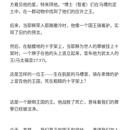
方看见他的星，特来拜他。”博士（智者）们在马槽的泥
土中，在一群动物中找到了他们的应许之王。
后来，当耶稣荣入耶路撒冷时，他像一个国王骑着驴，实
现了旧约的预言。
然后，在骷髅地的十字架上，当耶稣为世人的罪被挂上十
架时，一个牌子在他的头上竖立起来，宣布他为犹太人的
王(马太福音27:37)。
这是怎样的一位王——生在肮脏的马槽里，骑在卑微的驴
上宣告他的王国，死在粗糙的十字架上？
这是一个颠倒王国的王。他战胜了死亡，意味着我们的罪
孽已经被洁净。
今天，基督——我们真正的国王和领袖——邀请我们加入