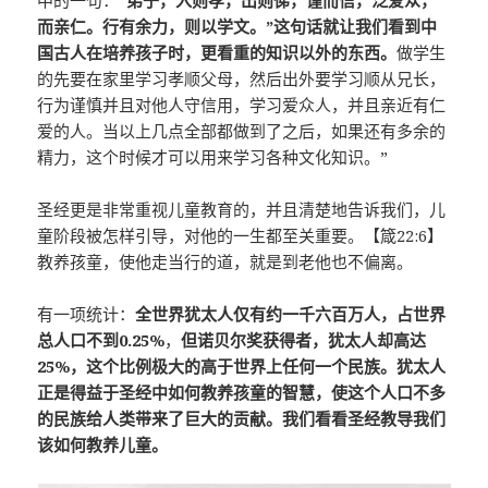
中的一句：“
弟子，入则孝，出则悌，谨而信，泛爱众，
而亲仁。行有余力，则以学文。”这句话就让我们看到中
国古人在培养孩子时，更看重的知识以外的东西。
做学生
的先要在家里学习孝顺父母，然后出外要学习顺从兄长，
行为谨慎并且对他人守信用，学习爱众人，并且亲近有仁
爱的人。当以上几点全部都做到了之后，如果还有多余的
精力，这个时候才可以用来学习各种文化知识。”
圣经更是非常重视儿童教育的，并且清楚地告诉我们，儿
童阶段被怎样引导，对他的一生都至关重要。【箴22:6】
教养孩童，使他走当行的道，就是到老他也不偏离。
有一项统计：
全世界犹太人仅有约一千六百万人，占世界
总人口不到0.25%
，
但诺贝尔奖获得者，犹太人却高达
25%，这个比例极大的高于世界上任何一个民族。犹太人
正是得益于圣经中如何教养孩童的智慧，使这个人口不多
的民族给人类带来了巨大的贡献。我们看看圣经教导我们
该如何教养儿童。