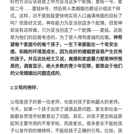
好的方法应该就是上帝为亚当造多个配偶，夏娃一号、夏
娃二号……夏娃N号，然后将人类婚姻也都设计成这个样
式。这样，岂不是就能更快地实现人口遍满地面的目标了
吗？但是经文说，神有能力为亚当创造多个配偶，但是神
却没有这样做，只为亚当创造了一个配偶——夏娃。这就
是为他们的后裔考虑的，为了使人得到虔诚的后裔。
神希
望每个家庭中的每个孩子，一生下来都能在一个有安全
感、和睦的环境里成长，因为良好的婚姻更容易产生优秀
的孩子。并且这处经文又说，离婚和家庭暴力都是神所恨
恶的，调查显示，绝大多数的青少年犯罪，都是由于他们
的父母婚姻出问题造成的
。
2.父母的榜样：
父母是孩子的第一任老师，也是对孩子影响最大的老师。
今天，如果一个孩子出现了道德品质问题，家长和社会一
般都会责怪学校教育出了问题。其实，对孩子意志和品质
起到主要作用的不是学校，而是家长。很多家长不能给孩
子以身作则的做榜样，不能给孩子正确的引导。比如，孩