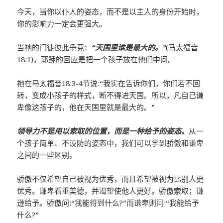
今天，当你以仆人的姿态，而不是以主人的身份开始时，
你的影响力一定会更强大。
当祂的门徒彼此争竞：
“天国里谁是最大的。”
(马太福音
18:1)，耶稣的回应是把一个孩子放在他们中间。
祂在马太福音18:3-4节说:“我实在告诉你们，你们若不回
转，变成小孩子的样式，断不得进天国。所以，凡自己谦
卑像这孩子的，他在天国里就是最大的。”
领导力不是用以索取的位置，而是一种给予的姿态。
从一
个孩子简单、不设防的姿态中，我们可以学到骄傲和谦卑
之间的一些区别。
骄傲不仅希望自己被视为优秀，而且希望被视为比别人更
优秀。谦卑看重美德，并渴望使他人更好。骄傲索取；谦
逊给予。骄傲问:“我能得到什么?”而谦卑则问:“我能给予
什么?”