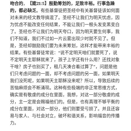
吻合的
，
【箴21:5】殷勤筹划的，足致丰裕。行事急躁
的，都必缺乏
。有些基督徒把圣经中有关基督徒该如何面
对未来的经文教导搞混了。圣经不让我们为明天忧虑，因
为忧虑不能改变任何结果，不能让我们一根头发变黑变白
了。圣经也不让我们为明天夸口，因为明天要生何事，我
们不知道，我们不过如一片云雾出现少时就不见了。但
是，圣经却鼓励我们要为未来筹划，这样才能带来丰裕的
结果。有些基督徒常说：“说不定明天咱们就要死了，说
不定明天主耶稣就来了，孩子上学还有什么用？还找对象
干啥？房子也别买了，租几天凑合着过算了”，问题是他
们只考虑问题的一面，却不考虑问题的另一面，如果明天
我们没死呢，如果明天主耶稣没来呢？所以，导致后续的
苦恼麻烦会不断涌现。这种有些极端的非正常思维方式，
确实是有敬虔的成分在里面，我想，对这一部分敬虔的成
分，主一定是会赐福他们的。但是，也有真理不够平衡的
成分在里面，对这一部分，他们则要受亏损了。并且还容
易与家人、与社会对立，破坏和谐关系，影响福音的传播
力。