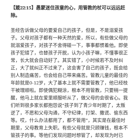
【箴22:15】愚蒙迷住孩童的心，用管教的杖可以远远赶
除。
圣经告诉做父母的要爱自己的孩子，但是，不是溺爱孩
子。父母对孩子都有一种天然的爱，所以，有些做父母的
就溺爱孩子，对孩子不舍得碰一下，事事都惯着他。即使
孩子犯错了，也替孩子开脱，认为小孩子嘛，不懂事很正
常，长大就会自动好了。其实错了，小时候若不及时纠
正，大了就纠正不过来了，这会害了自己的孩子，既会给
别人制造痛苦，也会给自己带来痛苦。管教儿童的最佳的
年龄就是0-12岁，大了基本上就不需要管教了，他已经枝
干被理顺啦。即使偶犯糊涂，根本不用管教，只要稍一提
醒，他马上就在爱里顺服听从了，做父母的会很省心。我
们听到很多家长都抱怨说“孩子到了青少年时期了，太叛
逆了，不愿和父母沟通，不守纪律，打架、撒谎、偷东西
等。哎，什么办法都用了，都不管用”，其实是在最佳时
期里，父母教育上失职。有些父母就是只顾赚钱，根本不
管孩子的事。等他们发现问题时想管了，却发现为时已