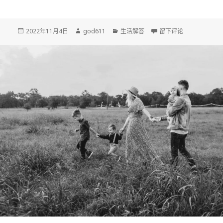
发
作
分
于基督徒可以买卖保险
2022年11月4日
god611
生活解答
留下评论
布
者
类
于