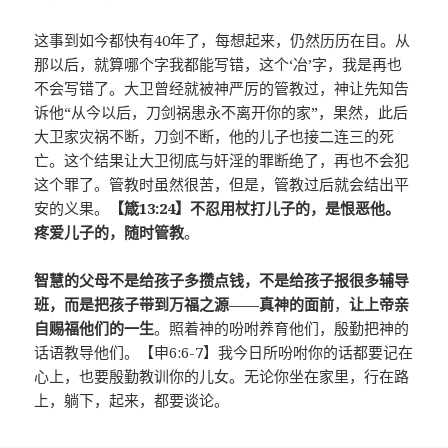
这事到如今都快有40年了，每想起来，仍然历历在目。从
那以后，就算哪个字我都能写错，这个‘冶’字，我是再也
不会写错了。大卫曾经就被神严厉的管教过，神让先知告
诉他“从今以后，刀剑祸患永不离开你的家”，果然，此后
大卫家灾祸不断，刀剑不断，他的儿子也接二连三的死
亡。这个结果让大卫彻底与奸淫的罪断绝了，再也不会犯
这个罪了。管教时虽然很苦，但是，管教过后就会结出平
安的义果。
【箴13:24】不忍用杖打儿子的，是恨恶他。
疼爱儿子的，随时管教
。
智慧的父母不是给孩子多攒点钱，不是给孩子报很多辅导
班，而是把孩子带到万福之源——真神的面前
，
让上帝亲
自赐福他们的一生
。照着神的吩咐养育他们，殷勤把神的
话语教导他们。【申6:6-7】我今日所吩咐你的话都要记在
心上，也要殷勤教训你的儿女。无论你坐在家里，行在路
上，躺下，起来，都要谈论。