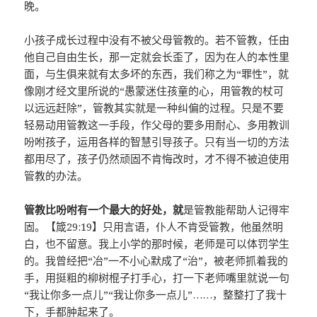
晚。
小孩子成长过程中没有不被父母管教的。若不管教，任由
他自己自由生长，那一定就会长歪了，因为在人的本性里
面，与生俱来就有太多坏的东西，我们称之为“罪性”，就
像刚才经文里所说的“愚蒙迷住孩童的心，用管教的杖可
以远远赶除”，管教其实就是一种纠偏的过程。只是不要
轻易动用管教这一手段，作父母的要多用耐心、多用教训
吩咐孩子，运用各样的智慧引导孩子。只有当一切的方法
都用尽了，孩子仍然顽固不肯悔改时，才不得不被迫使用
管教的办法。
管教比吩咐有一个最大的好处，就
是管教能帮助人记得牢
固。【箴29:19】只用言语，仆人不肯受管教，他虽然明
白，也不留意。我上小学的那时候，老师是可以体罚学生
的。我曾经把“冶”一不小心默成了“治”，被老师抓着我的
手，用挺粗的柳树棍子打手心，打一下老师嘴里就说一句
“我让你多一点儿”“我让你多一点儿”……，整整打了我十
下，手都肿起来了。