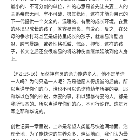
最小的、不可分割的单位，神的心意是首先让夫妻二人的
关系亲密无间、牢不可破、极其稳固，这样才能为自己的
下一代提供一个安全的、温暖的、有爱的成长环境。在爱
的环境里成长的孩子，就容易善良、有爱心。反之，在父
母的争吵打骂甚至是虐待里成长的孩子，就容易冷酷凶
狠，脾气暴躁，或者性格孤僻、懦弱、抑郁。这样的孩
子，长大之后还会很容易的将这种伤害继续延续到他人身
上。
【玛2:15-16】虽然神有灵的余力能造多人，他不是单造
一人吗？为何只造一人呢？乃是他愿人得虔诚的后裔。所
以当谨守你们的心，谁也不可以诡诈待幼年所娶的妻。耶
和华以色列的神说，休妻的事，和以强暴待妻的人，都是
我所恨恶的。所以当谨守你们的心，不可行诡诈。这是万
军之耶和华说的。
创世记第一章里说，上帝是希望人类能尽快遍满地面、治
理全地。为了能快速的生养众多、遍满地面，我们认为最