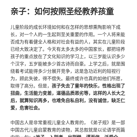
亲子：如何按照圣经教养孩童
儿童阶段的成长环境如何和在怎样的思想熏陶影响下成
长，对一个人的一生起到至关重要的作用。一个人将来能
否成为有着健全人格和对社会有益的人，其实在儿童阶段
已经大致决定了。今天有太多太多的中国家长，都把培养
孩子的重点放在了文化知识的学习上，以三岁能认识多少
个汉字，五岁能被多少首古诗而自豪。上学之后，就是围
绕着考试能得多少分展开竞争，这是急功近利的短视行
为，顾此失彼，得不偿失。最终或许也真的如他们所愿，
取得了高分。但是，
孩子失去了童年的快乐，性格出现了
扭曲，生活能力变差，道德品质恶劣等，这样的人长大之
后，就算知识再多，也难免自私自利，没有诚信，缺乏仁
爱，危害社会。
中国古人是非常重视儿童全人教育的，《弟子规》是一部
中国古代儿童启蒙教育的读物，其总叙就是以论语学而篇