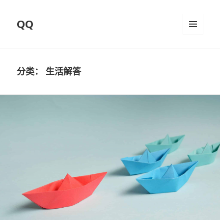
QQ
菜单和
挂件
分类：
生活解答