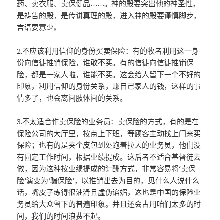
药、卖衣服、卖保健品……。神的殿要突出他的神圣性，
是祷告的殿，是传讲真理的殿，进入神的殿要谨慎脚步，
言语要寡少。
2.不应该利用信仰的身份买卖保险：有的牧者利用这一身
份向信徒推销保险，谁敢不买。有的信徒向信徒推销保
险，都是一家人啦，谁能不买。这会给人留下一个不好的
印象，利用信仰的身份关系，赚自己家人的钱，这样的事
情多了，也会离间肢体间的关系。
3.不太适合作卖保险的业务员：卖保险的方式，有的是在
保险公司的大厅里，按点上下班，等顾客主动找上门来买
保险；也有的是夹个皮包到处跑着拉人的业务员，他们没
有固定工作时间，根据业绩提成。这后者不适合基督徒去
做，因为这种按业绩提成的计酬方式，非常容易将‘卖保
险’演变为‘骗保险’，以推销出去为目的，见什么人说什么
话，嘴皮子练得很油滑且虚伪谄媚，这也是中国的保险业
务员给大众留下的普遍印象。并且还会占用咱们太多的时
间，我们的时间浪费不起。