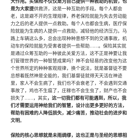
大作用。买保险不仅仅是为自己提供一种救助的机会，也
是为大家提
供救济，这是一种互助的手段。每个人都会
老，这是避不开的生理规律，养老保险就能为失去劳动能
力之后的老人提供一点救助。每个人也都会生病，医疗保
险就能为生病的人提供一点救助，减轻他的经济压力。马
路上车辆这么多，总会出现种种意想不到的交通事故，机
动车的保险就能为受害者提供一些帮助……。保险其实就
是通过众筹互助的一种彼此关爱方法，这不正是神要让我
们管理世界的一种智慧成果吗？神不会轻易的改变他为这
个世界所定的种种客观规律，换个说法，就是基督徒不要
总想着既然神是全能的，我们基督徒就得天天活在神迹
里，家人不会生病了，我们也不会衰老了，不会遇到交通
事故了，鸡也不生瘟了，庄稼也不会生虫了，财产也不会
损失了……，其实
，这一切我们都有可能遇到，所以，我
们才需要运用神给我们的智慧，设计出更多更好的方法，
帮助有困难的人降低损失，减少痛苦，推动社会的进步和
文明
。
保险的核心思想就是未雨绸缪，这也正是与圣经的思想相