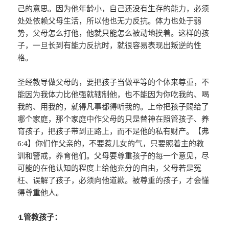
己的意思。因为他年龄小，自己还没有生存的能力，必须
处处依赖父母生活，所以他也无力反抗。体力也处于弱
势，父母怎么打他，他就只能怎么被动地挨着。这样的孩
子，一旦长到有能力反抗时，就很容易表现出叛逆的性
格。
圣经教导做父母的，要把孩子当做平等的个体来尊重，不
能因为我体力比他强就辖制他，也不能因为你吃我的、喝
我的、用我的，就得凡事都得听我的。上帝把孩子赐给了
哪个家庭，那个家庭中作父母的只是替神在照管孩子、养
育孩子，把孩子带到正路上，而不是他的私有财产。【弗
6:4】你们作父亲的，不要惹儿女的气，只要照着主的教
训和警戒，养育他们。父母要尊重孩子的每一个意见，尽
可能的在他认知的程度上给他充分的自由，父母若是冤
枉、误解了孩子，必须向他道歉。被尊重的孩子，才会懂
得尊重他人。
4.管教孩子：