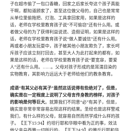
子在超市偷了一包口香糖，回家之后家长夸这个孩子真能
干啊，都知道顾家了，甚至这位做父母的，自己也是常常
从单位里偷拖把、灯泡、工具拿回家用，如果是这样的
话，老师在学校里教育孩子说“不可偷窃”还有什么用。或
者做父母的为了获得利益说谎、造假证明，如果是这样的
话，老师在学校里教育孩子说“做人要诚信”还有什么用。
再或者小朋友玩耍中，孩子被其他小朋友欺负了，家长呵
斥孩子应该立刻打回去，甚至大人为此打起来的都有，如
果是这样的话，老师在学校里教育孩子说“要宽容，要爱
人”还有什么用。……。父母对孩子形成的是耳濡目染的
实物教育，其影响力远远大于老师给他们的教条教育。
成语“有其父必有其子”虽然这话说得有些绝对了，但是，
确实是在一定程度上说明了父母言传身教的榜样，对孩子
的影响是何等巨大
。就算我们不同意“必”有其子，但是，
确实是非常非常容易出现这样的结果。圣经也是这样警戒
我们，有什么样的父母，就容易自然而然学成什么样的孩
子。【王下15:34】约坦行耶和华眼中看为正的事，效法
他父亲乌西雅一切所行的。【王下24:9】约雅斤行耶和华