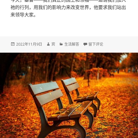
祂的行列，用我们的影响力来改变世界，他要求我们站出
来领导大家。
发
作
分
于美文：耶稣所说的3个领导
2022年11月9日
宾
生活解答
留下评论
布
者
类
于