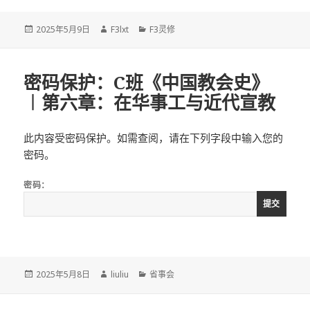
发
作
分
2025年5月9日
F3lxt
F3灵修
布
者
类
于
密码保护：C班《中国教会史》
︱第六章：在华事工与近代宣教
此内容受密码保护。如需查阅，请在下列字段中输入您的
密码。
密码：
发
作
分
2025年5月8日
liuliu
省事会
布
者
类
于