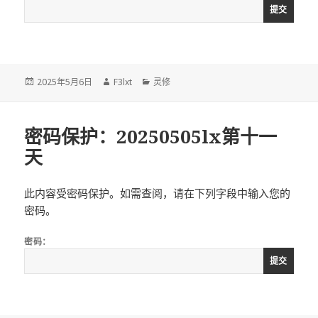
发
作
分
2025年5月6日
F3lxt
灵修
布
者
类
于
密码保护：20250505lx第十一
天
此内容受密码保护。如需查阅，请在下列字段中输入您的
密码。
密码：