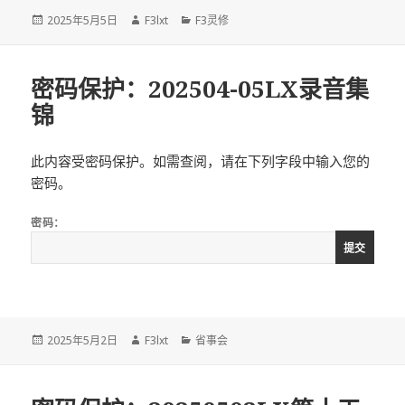
发
作
分
2025年5月5日
F3lxt
F3灵修
布
者
类
于
密码保护：202504-05LX录音集
锦
此内容受密码保护。如需查阅，请在下列字段中输入您的
密码。
密码：
发
作
分
2025年5月2日
F3lxt
省事会
布
者
类
于