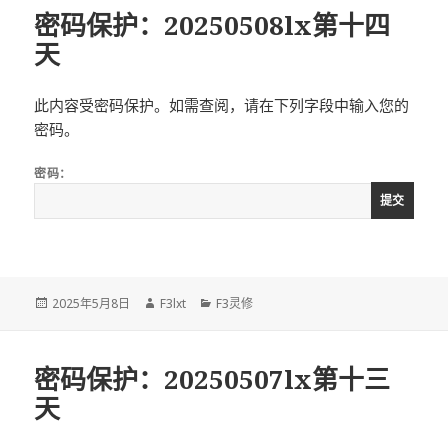
密码保护：20250508lx第十四
天
此内容受密码保护。如需查阅，请在下列字段中输入您的
密码。
密码：
发
作
分
2025年5月8日
F3lxt
F3灵修
布
者
类
于
密码保护：20250507lx第十三
天