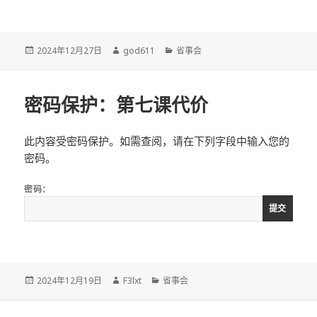
发
作
分
2024年12月27日
god611
省事会
布
者
类
于
密码保护：第七课代价
此内容受密码保护。如需查阅，请在下列字段中输入您的
密码。
密码：
发
作
分
2024年12月19日
F3lxt
省事会
布
者
类
于