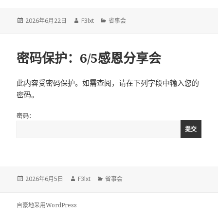
发
作
分
2026年6月22日
F3lxt
省事会
布
者
类
于
密码保护：6/5感恩分享会
此内容受密码保护。如需查阅，请在下列字段中输入您的
密码。
密码：
发
作
分
2026年6月5日
F3lxt
省事会
布
者
类
于
自豪地采用WordPress