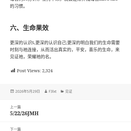
的习惯。
六、生命果效
更深的认识S,更深的认识自己;更深的明白我们的生命需要
时刻与祂连接，从而活出真实的，平安，喜乐的生命，来
见证祂，荣耀祂的名。
Post Views:
2,324
发
作
分
2026年5月29日
F3lxt
见证
布
者
类
于
文
上一篇
章
5/22/26JMH
上
导
篇
航
文
下一篇